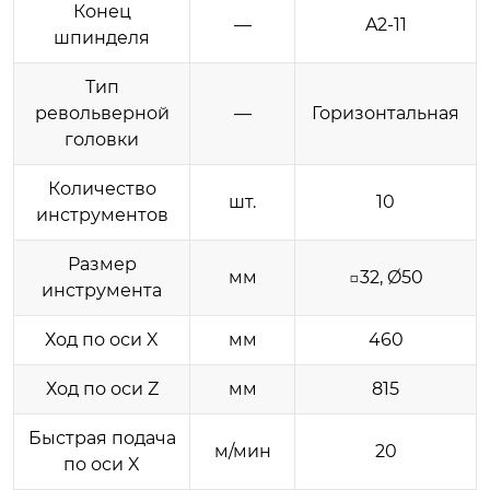
Конец
—
A2-11
шпинделя
Тип
револьверной
—
Горизонтальная
головки
Количество
шт.
10
инструментов
Размер
мм
□32, Ø50
инструмента
Ход по оси X
мм
460
Ход по оси Z
мм
815
Быстрая подача
м/мин
20
по оси X