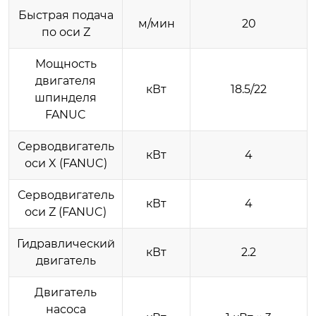
Быстрая подача
м/мин
20
по оси Z
Мощность
двигателя
кВт
18.5/22
шпинделя
FANUC
Серводвигатель
кВт
4
оси X (FANUC)
Серводвигатель
кВт
4
оси Z (FANUC)
Гидравлический
кВт
2.2
двигатель
Двигатель
насоса