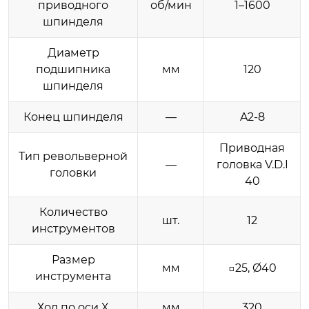
приводного
об/мин
1–1600
шпинделя
Диаметр
подшипника
мм
120
шпинделя
Конец шпинделя
—
A2-8
Приводная
Тип револьверной
—
головка V.D.I
головки
40
Количество
шт.
12
инструментов
Размер
мм
□25, Ø40
инструмента
Ход по оси X
мм
320