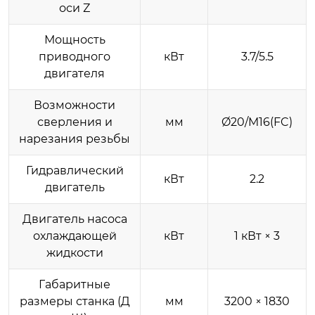
оси Z
Мощность
приводного
кВт
3.7/5.5
двигателя
Возможности
сверления и
мм
Ø20/M16(FC)
нарезания резьбы
Гидравлический
кВт
2.2
двигатель
Двигатель насоса
охлаждающей
кВт
1 кВт × 3
жидкости
Габаритные
размеры станка (Д
мм
3200 × 1830