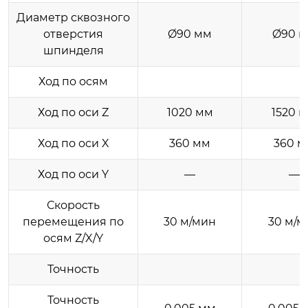
Диаметр сквозного
отверстия
Ø90 мм
Ø90 
шпинделя
Ход по осям
Ход по оси Z
1020 мм
1520 
Ход по оси X
360 мм
360 м
Ход по оси Y
—
—
Скорость
перемещения по
30 м/мин
30 м/м
осям Z/X/Y
Точность
Точность