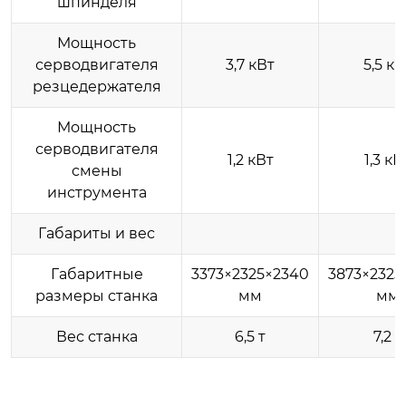
шпинделя
Мощность
серводвигателя
3,7 кВт
5,5 кВ
резцедержателя
Мощность
серводвигателя
1,2 кВт
1,3 кВ
смены
инструмента
Габариты и вес
Габаритные
3373×2325×2340
3873×2325
размеры станка
мм
мм
Вес станка
6,5 т
7,2 т