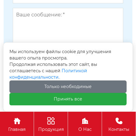
Мы используем файлы cookie для улучшения
вашего опыта просмотра.
Продолжая использовать этот сайт, вы
соглашаетесь с нашей
Политикой
конфиденциальности.
Только необходимые
Сопутствующие популярные
Принять все
продукты




Главная
Продукция
О Нас
Контакты