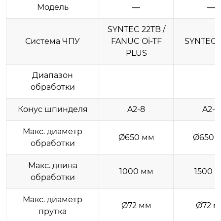
Модель
—
—
SYNTEC 22TB /
Система ЧПУ
FANUC Oi-TF
SYNTEC 
PLUS
Диапазон
обработки
Конус шпинделя
A2-8
A2-8
Макс. диаметр
Ø650 мм
Ø650 
обработки
Макс. длина
1000 мм
1500 
обработки
Макс. диаметр
Ø72 мм
Ø72 м
прутка