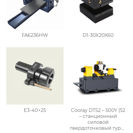
FA6236HW
D1-30X20X60
E3-40×25
Cooray DT52 – 500Y (52
– станционный
силовой
твердоточковый турет