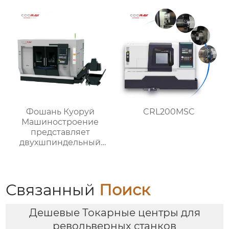
Фошань Куоруй
CRL200MSC
Машиностроение
представляет
двухшпиндельный
многооперационный
станок COORAY
CRDT200-UD: новый
скачок в области
Связанный
Поиск
высокоточной
обработки
Дешевые Токарные центры для
револьверных станков