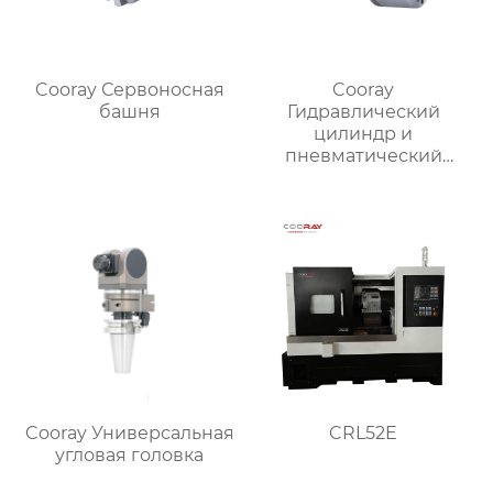
Cooray Сервоносная
Cooray
башня
Гидравлический
цилиндр и
пневматический
цилиндр
Cooray Универсальная
CRL52E
угловая головка