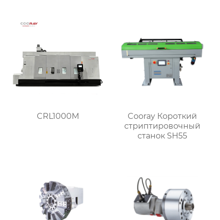
с хвостовым
подшипником,
токарно – фрезерная
обработка)
CRL1000M
Cooray Короткий
стриптировочный
станок SH55