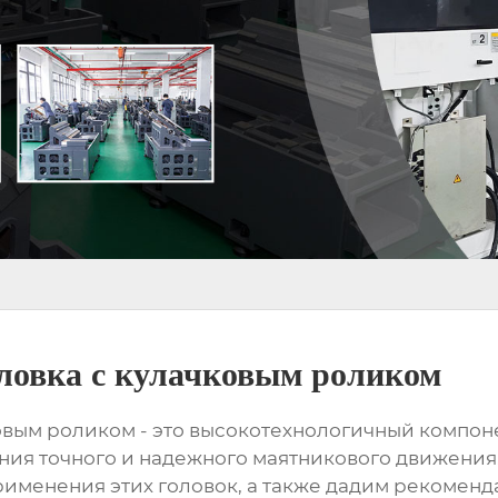
ловка с кулачковым роликом
ковым роликом
- это высокотехнологичный компон
ия точного и надежного маятникового движения.
рименения этих головок, а также дадим рекомен