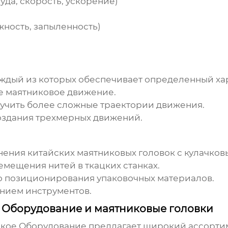
да, скорость, ускорение)
жность, запыленность)
аждый из которых обеспечивает определенный ха
е маятниковое движение.
учить более сложные траектории движения.
создания трехмерных движений.
енения
китайских маятниковых головок с кулачко
мещения нитей в ткацких станках.
о позиционирования упаковочных материалов.
нием инструментов.
Оборудование и маятниковые головки
кое Оборудование
предлагает широкий ассорти