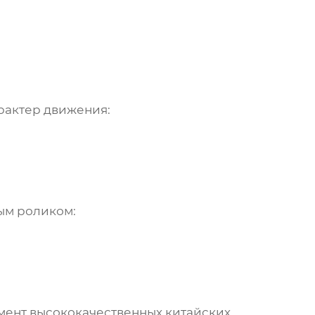
рактер движения:
вым роликом
:
мент высококачественных
китайских