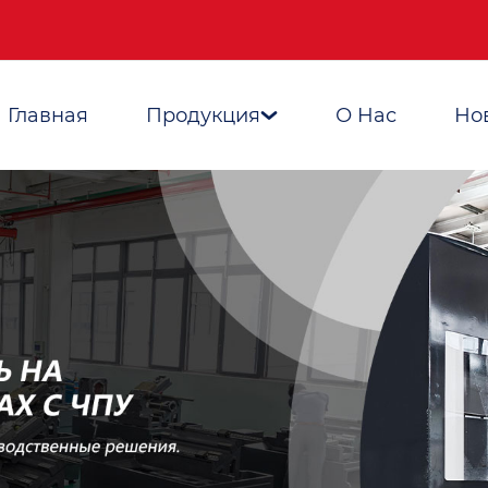
Главная
Продукция
О Hас
Но
