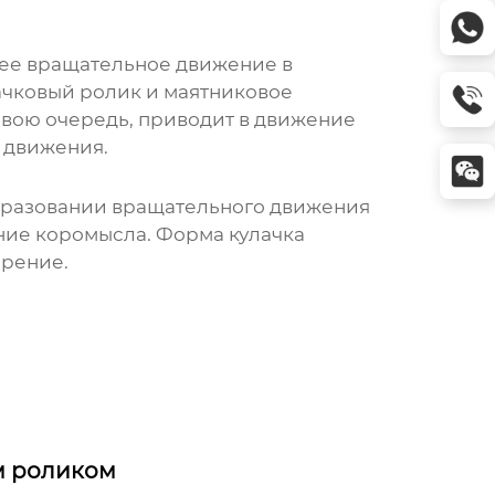
щее вращательное движение в
ачковый ролик и маятниковое
свою очередь, приводит в движение
 движения.
бразовании вращательного движения
ние коромысла. Форма кулачка
орение.
м роликом