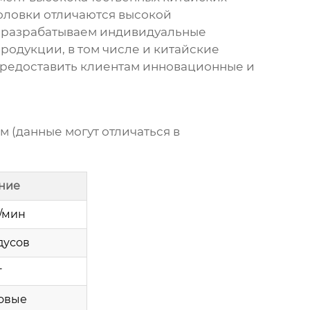
оловки отличаются высокой
 и разрабатываем индивидуальные
родукции, в том числе и
китайские
 предоставить клиентам инновационные и
ом
(данные могут отличаться в
ние
л/мин
дусов
г
овые