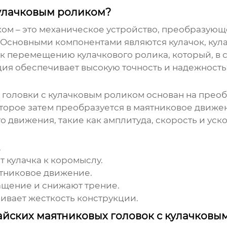
кулачковым роликом?
ком
– это механическое устройство, преобразую
 Основными компонентами являются кулачок, кул
к перемещению кулачкового ролика, который, в 
ция обеспечивает высокую точность и надежность
 головки с кулачковым роликом
основан на прео
оторое затем преобразуется в маятниковое движе
 движения, такие как амплитуда, скорость и уск
.
 кулачка к коромыслу.
тниковое движение.
щение и снижают трение.
ивает жесткость конструкции.
йских маятниковых головок с кулачковы