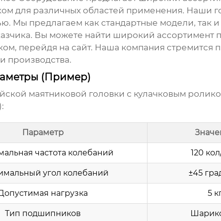
ком
для различных областей применения. Наши г
ью. Мы предлагаем как стандартные модели, так
азчика. Вы можете найти широкий ассортимент п
ком
, перейдя на сайт. Наша компания стремится
и производства.
раметры (Пример)
йской маятниковой головки с кулачковым ролик
:
Параметр
Значе
мальная частота колебаний
120 ко
имальный угол колебаний
±45 гра
Допустимая нагрузка
5 к
Тип подшипников
Шарик