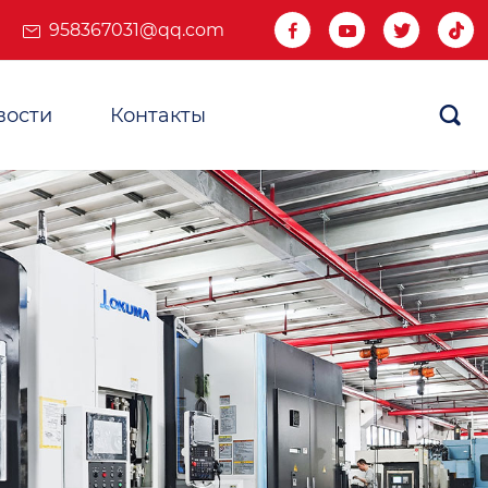
958367031@qq.com




вости
Контакты
