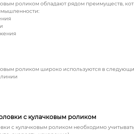
ковым роликом
обладают рядом преимуществ, кот
ромышленности:
ения
и
ижения
ковым роликом
широко используются в следующих
 линии
оловки с кулачковым роликом
овки с кулачковым роликом
необходимо учитыват