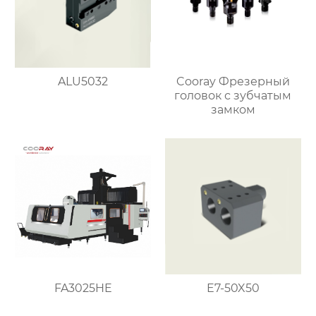
ALU5032
Cooray Фрезерный
головок с зубчатым
замком
FA3025HE
E7-50X50