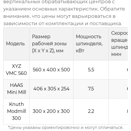
вертикальных обрабатывающих центров
с
указанием основных характеристик. Обратите
внимание, что цены могут варьироваться в
зависимости от комплектации и поставщика.
Скорост
Размер
Мощность
вращен
Модель
рабочей зоны
шпинделя,
шпиндел
(X x Y x Z), мм
кВт
мин
XYZ
560 x 400 x 500
5.5
6
VMC 560
HAAS
406 x 305 x 254
7.5
6
Mini Mill
Knuth
Modmill
300 x 200 x 300
2.2
8
300
*Цены указаны ориентировочно и могут отличаться.