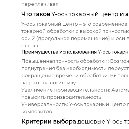
переплачивая.
Что такое
Y-ось токарный центр
и з
Y-ось токарный центр
– это современное
токарной обработки с высокой точностью
оси Z (продольное перемещение) и оси 
станка.
Преимущества использования
Y-ось токар
Повышенная точность обработки:
Возмож
поднутрения без необходимости переуст
Сокращение времени обработки:
Выполн
затраты на логистику.
Увеличение производительности:
Автома
повысить производительность.
Универсальность:
Y-ось токарный центр
п
композитов.
Критерии выбора
дешевые Y-ось т