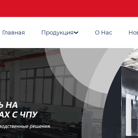
Главная
Продукция
О Hас
Но
