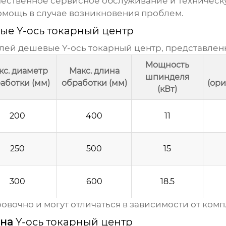
чественное сервисное обслуживание и техническу
омощь в случае возникновения проблем.
ые Y-ось токарный центр
елей
дешевые Y-ось токарный центр
, представлен
Мощность
кс. диаметр
Макс. длина
шпинделя
аботки (мм)
обработки (мм)
(ор
(кВт)
200
400
11
250
500
15
300
600
18.5
вочно и могут отличаться в зависимости от ком
 на
Y-ось токарный центр