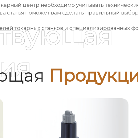
окарный центр
необходимо учитывать технические
аша статья поможет вам сделать правильный выбо
ствующая
телей токарных станков и специализированных ф
ия
ующая
Продукц