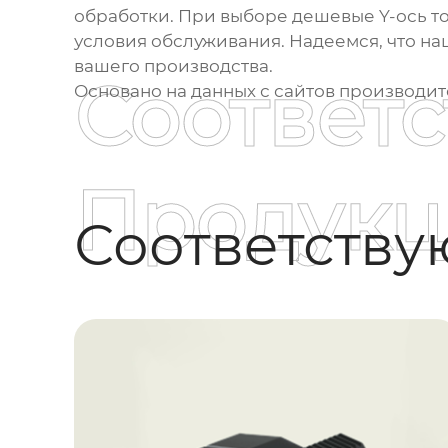
обработки. При выборе
дешевые Y-ось т
условия обслуживания. Надеемся, что н
вашего производства.
Соответ
Основано на данных с сайтов производи
Продукц
Соответств