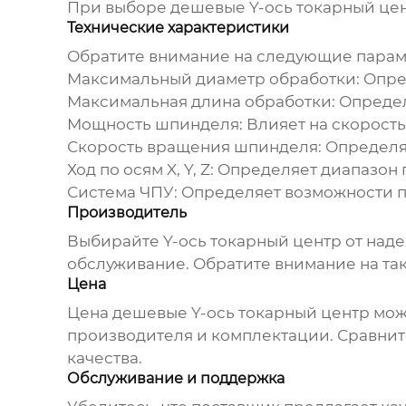
При выборе
дешевые Y-ось токарный це
Технические характеристики
Обратите внимание на следующие парам
Максимальный диаметр обработки:
Опред
Максимальная длина обработки:
Определ
Мощность шпинделя:
Влияет на скорость
Скорость вращения шпинделя:
Определяе
Ход по осям X, Y, Z:
Определяет диапазон 
Система ЧПУ:
Определяет возможности п
Производитель
Выбирайте
Y-ось токарный центр
от над
обслуживание. Обратите внимание на таки
Цена
Цена
дешевые Y-ось токарный центр
може
производителя и комплектации. Сравнит
качества.
Обслуживание и поддержка