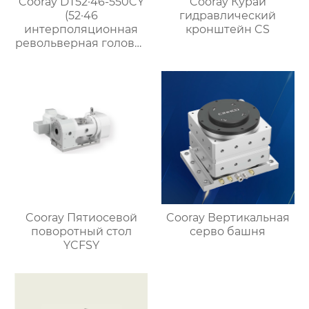
Cooray DT52·46-550CY
Cooray Курай
(52·46
гидравлический
интерполяционная
кронштейн CS
револьверная головка
с двумя шпинделями
для точения и
фрезерования)
Cooray Пятиосевой
Cooray Вертикальная
поворотный стол
серво башня
YCFSY