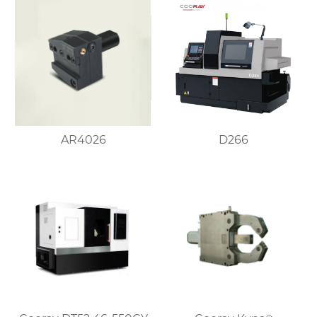
AR4026
D266