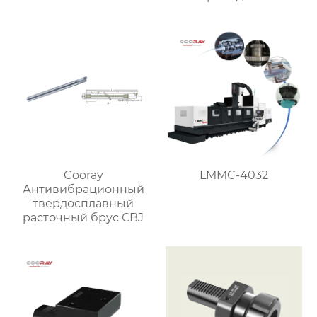
увеличением
скорости
Cooray
LMMC-4032
Антивибрационный
твердосплавный
расточный брус СBJ