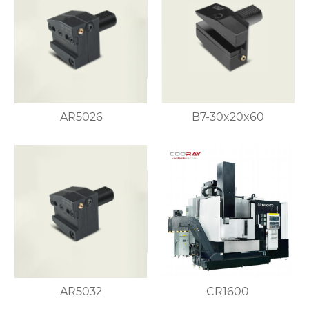
AR5026
B7-30x20x60
AR5032
CR1600