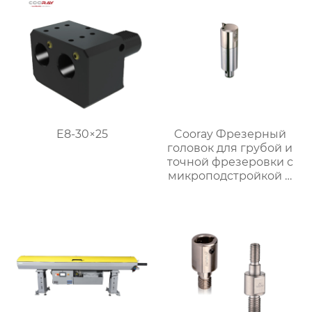
E8-30×25
Cooray Фрезерный
головок для грубой и
точной фрезеровки с
микроподстройкой и
демпфированием
вибрации