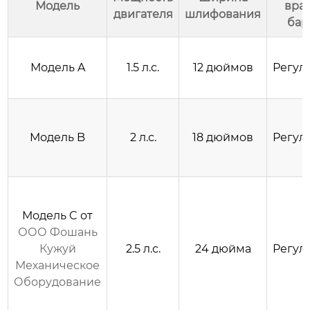
Модель
вра
двигателя
шлифования
бар
Модель A
1.5 л.с.
12 дюймов
Регул
Модель B
2 л.с.
18 дюймов
Регул
Модель C от
ООО Фошань
Кужуй
2.5 л.с.
24 дюйма
Регул
Механическое
Оборудование